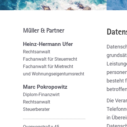
Müller & Partner
Daten
Heinz-Hermann Ufer
Datensch
Rechtsanwalt
grundsät
Fachanwalt für Steuerrecht
Leistung
Fachanwalt für Mietrecht
personen
und Wohnungseigentumsrecht
besteht f
Marc Pokropowitz
betroffe
Diplom-Finanzwirt
Die Vera
Rechtsanwalt
Telefonn
Steuerberater
in Übere
Datensch
Overwegstraße 45