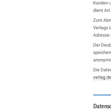
Kunden u
dient Art
Zum Abru
Verlags ü
Adresse 
Der Deub
speicher
anonymis
Die Date
verlag.d
Datens