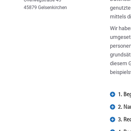
45879 Gelsenkirchen
genutzte
mittels 
Wir habe
umgesetz
personen
grundsät
diesem G
beispiels
1. Be
2. Nam
3. Re