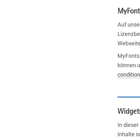
MyFont
Auf unse
Lizenzbe
Webseite
MyFonts 
können u
conditio
Widgets
In diese
Inhalte 