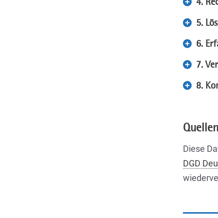
4. Re
5. Lö
6. Er
7. Ve
8. Kon
Quelle
Diese Da
DGD Deut
wiederve